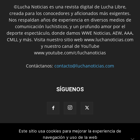
©Lucha Noticias es una revista digital de Lucha Libre,
creada para los conocedores y aficionados más exigentes.
Nos respaldan años de experiencia en diversos medios de
comunicación luchísticos, y un profundo amor por el
deporte espectáculo, donde damos WWE Noticias, AEW, AAA,
CMLL y más. Visita nuestro sitio web www.luchanoticias.com
y nuestro canal de YouTube
www.youtube.com/c/luchanoticias
Contáctanos:
contacto@luchanoticias.com
SÍGUENOS
Este sitio usa cookies para mejorar la experiencia de
WWE Noticias
WWE
AEW
Lucha Libre Mexicana
navegación y uso de la web
Colabora con nosotros