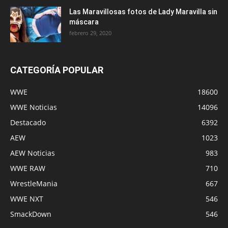
Las Maravillosas fotos de Lady Maravilla sin
máscara
febrero 29, 2020
CATEGORÍA POPULAR
WWE
18600
WWE Noticias
14096
Destacado
6392
AEW
1023
AEW Noticias
983
WWE RAW
710
WrestleMania
667
WWE NXT
546
SmackDown
546