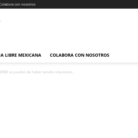
Colabora con nosotros
A LIBRE MEXICANA
COLABORA CON NOSOTROS
 WWE acusados de haber tenido relaciones...