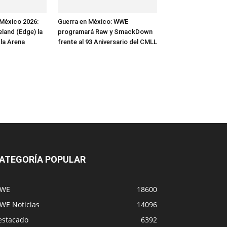
México 2026:
Guerra en México: WWE
and (Edge) la
programará Raw y SmackDown
 la Arena
frente al 93 Aniversario del CMLL
ATEGORÍA POPULAR
WE
18600
WE Noticias
14096
estacado
6392