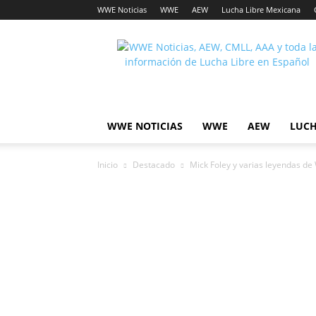
WWE Noticias
WWE
AEW
Lucha Libre Mexicana
Lucha
Noticias
WWE NOTICIAS
WWE
AEW
LUCH
Inicio
Destacado
Mick Foley y varias leyendas de