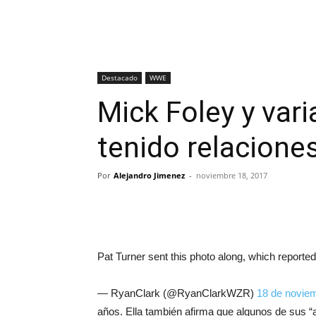
Destacado
WWE
Mick Foley y va
tenido relacione
Por
Alejandro Jimenez
-
noviembre 18, 2017
Pat Turner sent this photo along, which reported
— RyanClark (@RyanClarkWZR)
18 de novie
años. Ella también afirma que algunos de sus “a