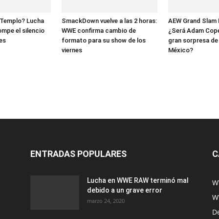
l Templo? Lucha
SmackDown vuelve a las 2 horas:
AEW Grand Slam 
mpe el silencio
WWE confirma cambio de
¿Será Adam Copel
es
formato para su show de los
gran sorpresa de
viernes
México?
ENTRADAS POPULARES
C
Lucha en WWE RAW terminó mal
W
debido a un grave error
W
marzo 24, 2020
D