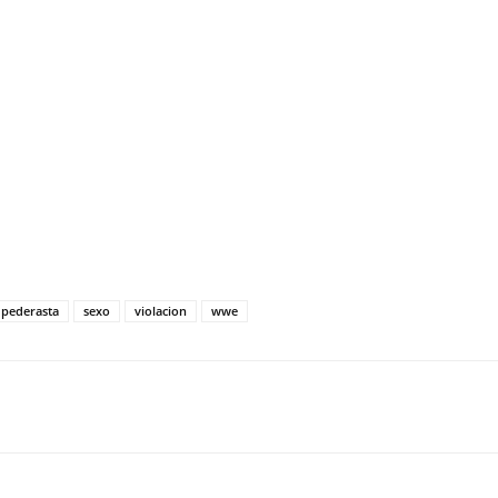
pederasta
sexo
violacion
wwe