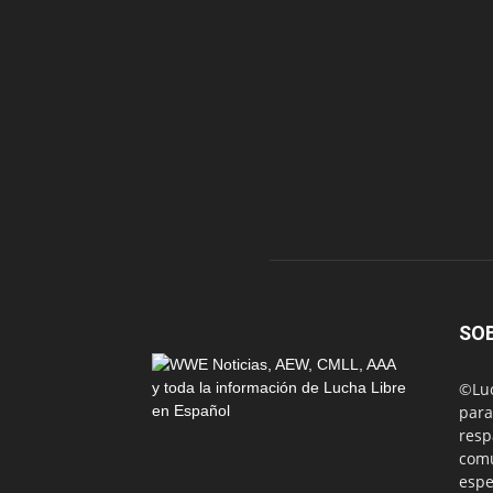
SO
©Luc
para
resp
comu
espe