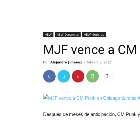
AEW
AEW Dynamite
AEW Noticias
MJF vence a CM 
Por
Alejandro Jimenez
-
febrero 2, 2022
Después de meses de anticipación, CM Punk y M