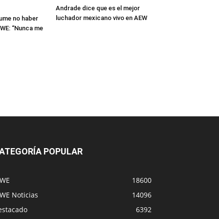
Andrade dice que es el mejor
luchador mexicano vivo en AEW
sume no haber
WWE: “Nunca me
ATEGORÍA POPULAR
WE
18600
WE Noticias
14096
estacado
6392