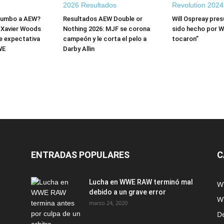
rumbo a AEW?
Resultados AEW Double or
Will Ospreay pre
y Xavier Woods
Nothing 2026: MJF se corona
sido hecho por 
e expectativa
campeón y le corta el pelo a
tocaron”
WE
Darby Allin
ENTRADAS POPULARES
C
Lucha en WWE RAW terminó mal
W
debido a un grave error
W
marzo 24, 2020
D