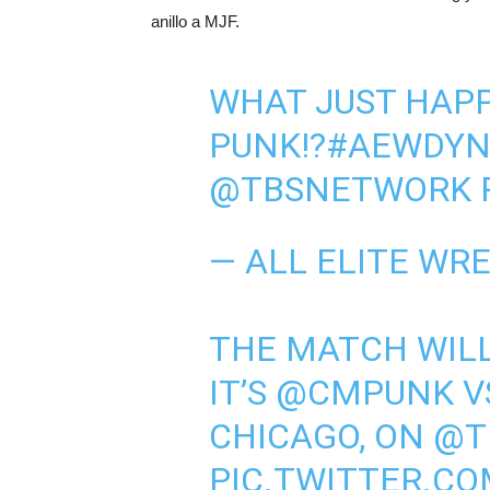
anillo a MJF.
WHAT JUST HAPP
PUNK!?
#AEWDYN
@TBSNETWORK
— ALL ELITE WR
THE MATCH WILL
IT’S
@CMPUNK
V
CHICAGO, ON
@T
PIC.TWITTER.C