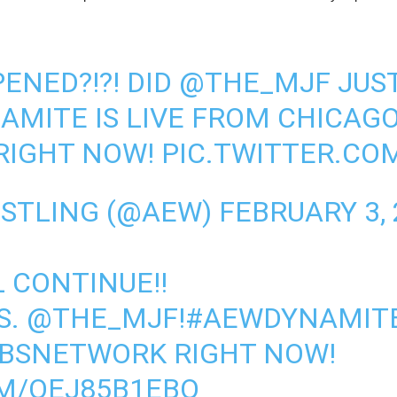
ENED?!?! DID
@THE_MJF
JUS
AMITE
IS LIVE FROM CHICAGO
RIGHT NOW!
PIC.TWITTER.C
ESTLING (@AEW)
FEBRUARY 3,
 CONTINUE!!
S.
@THE_MJF
!
#AEWDYNAMIT
BSNETWORK
RIGHT NOW!
OM/QEJ85B1EBQ