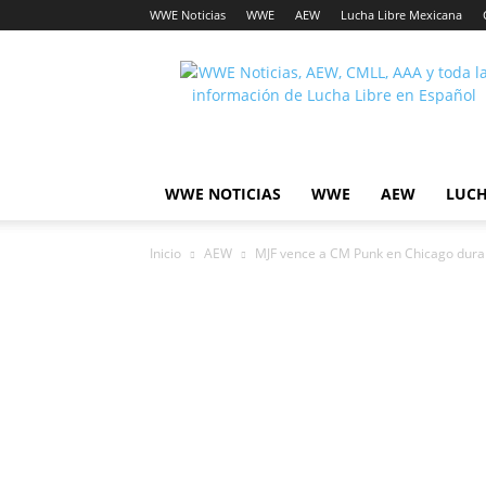
WWE Noticias
WWE
AEW
Lucha Libre Mexicana
Lucha
Noticias
WWE NOTICIAS
WWE
AEW
LUCH
Inicio
AEW
MJF vence a CM Punk en Chicago dur