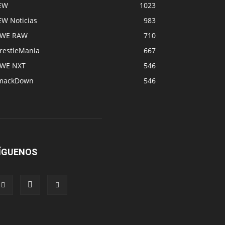
EW
1023
EW Noticias
983
WE RAW
710
restleMania
667
WE NXT
546
mackDown
546
ÍGUENOS