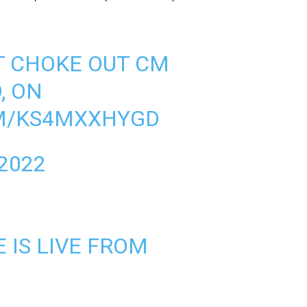
T CHOKE OUT CM
, ON
OM/KS4MXXHYGD
 2022
E
IS LIVE FROM