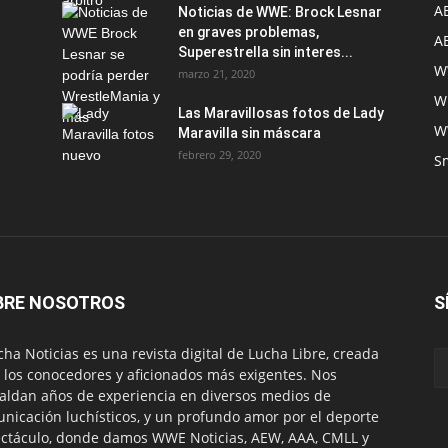
A
Noticias de WWE: Brock Lesnar
en graves problemas,
A
Superestrella sin interes...
W
marzo 21, 2020
W
Las Maravillosas fotos de Lady
W
Maravilla sin máscara
febrero 29, 2020
S
BRE NOSOTROS
S
ha Noticias es una revista digital de Lucha Libre, creada
 los conocedores y aficionados más exigentes. Nos
aldan años de experiencia en diversos medios de
nicación luchísticos, y un profundo amor por el deporte
ctáculo, donde damos WWE Noticias, AEW, AAA, CMLL y