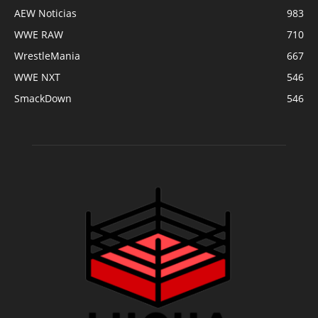
AEW Noticias
983
WWE RAW
710
WrestleMania
667
WWE NXT
546
SmackDown
546