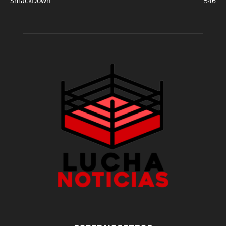
SmackDown
546