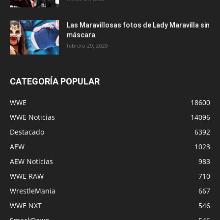
Las Maravillosas fotos de Lady Maravilla sin
máscara
febrero 29, 2020
CATEGORÍA POPULAR
WWE
18600
WWE Noticias
14096
Destacado
6392
AEW
1023
AEW Noticias
983
WWE RAW
710
WrestleMania
667
WWE NXT
546