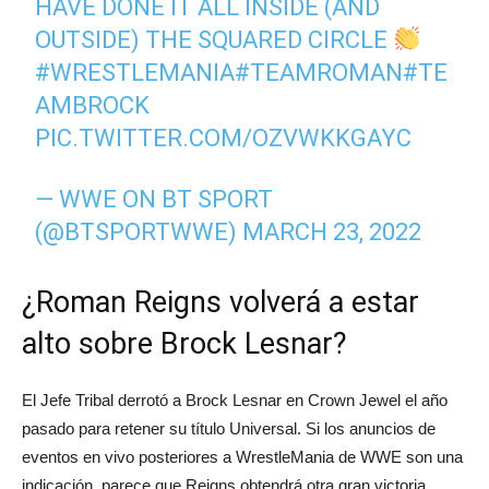
HAVE DONE IT ALL INSIDE (AND
OUTSIDE) THE SQUARED CIRCLE
#WRESTLEMANIA
#TEAMROMAN
#TE
AMBROCK
PIC.TWITTER.COM/OZVWKKGAYC
— WWE ON BT SPORT
(@BTSPORTWWE)
MARCH 23, 2022
¿Roman Reigns volverá a estar
alto sobre Brock Lesnar?
El Jefe Tribal derrotó a Brock Lesnar en Crown Jewel el año
pasado para retener su título Universal. Si los anuncios de
eventos en vivo posteriores a WrestleMania de WWE son una
indicación, parece que Reigns obtendrá otra gran victoria