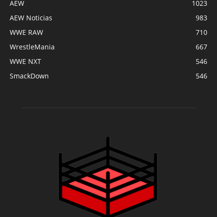
AEW
1023
AEW Noticias
983
WWE RAW
710
WrestleMania
667
WWE NXT
546
SmackDown
546