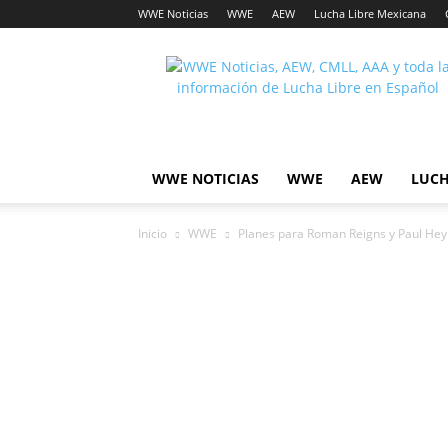
WWE Noticias
WWE
AEW
Lucha Libre Mexicana
Lucha
Noticias
WWE NOTICIAS
WWE
AEW
LUCH
Inicio
WWE
Planes para Roman Reigns y Paul He