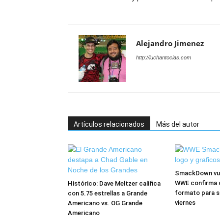
Alejandro Jimenez
http://luchantocias.com
Artículos relacionados
Más del autor
SmackDown vuel
WWE confirma 
Histórico: Dave Meltzer califica
formato para s
con 5.75 estrellas a Grande
viernes
Americano vs. OG Grande
Americano