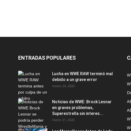
ENTRADAS POPULARES
C
Lucha en WWE RAW terminó mal
W
debido a un grave error
W
marzo 24, 2020
D
A
Noticias de WWE: Brock Lesnar
en graves problemas,
A
Superestrella sin interes...
W
marzo 21, 2020
W