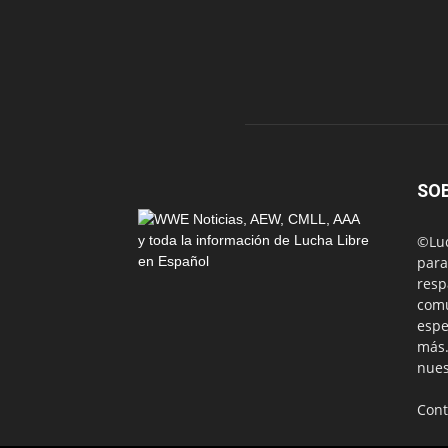
SO
©Luc
para
resp
comu
espe
más.
nues
Cont