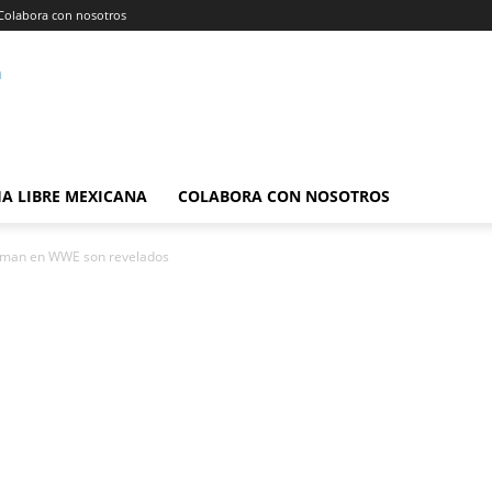
Colabora con nosotros
A LIBRE MEXICANA
COLABORA CON NOSOTROS
yman en WWE son revelados