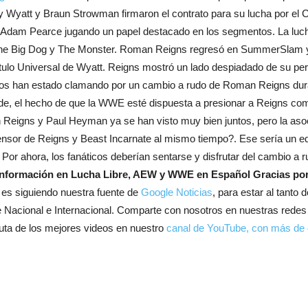
yatt y Braun Strowman firmaron el contrato para su lucha por el C
dam Pearce jugando un papel destacado en los segmentos. La lucha
a The Big Dog y The Monster. Roman Reigns regresó en SummerSlam y
título Universal de Wyatt. Reigns mostró un lado despiadado de su p
ticos han estado clamando por un cambio a rudo de Roman Reigns du
, el hecho de que la WWE esté dispuesta a presionar a Reigns como 
 Reigns y Paul Heyman ya se han visto muy bien juntos, pero la asoc
nsor de Reigns y Beast Incarnate al mismo tiempo?. Ese sería un equ
Por ahora, los fanáticos deberían sentarse y disfrutar del cambio 
 información en Lucha Libre, AEW y WWE en Español
Gracias por
 es siguiendo nuestra fuente de
Google Noticias
, para estar al tanto
re Nacional e Internacional. Comparte con nosotros en nuestras rede
uta de los mejores videos en nuestro
canal de YouTube, con más de 4