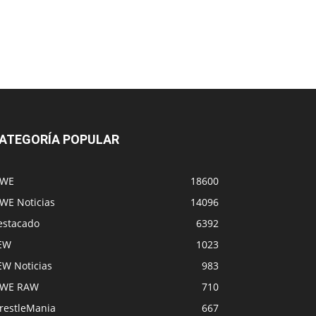
ATEGORÍA POPULAR
WE
18600
WE Noticias
14096
estacado
6392
EW
1023
EW Noticias
983
WE RAW
710
restleMania
667