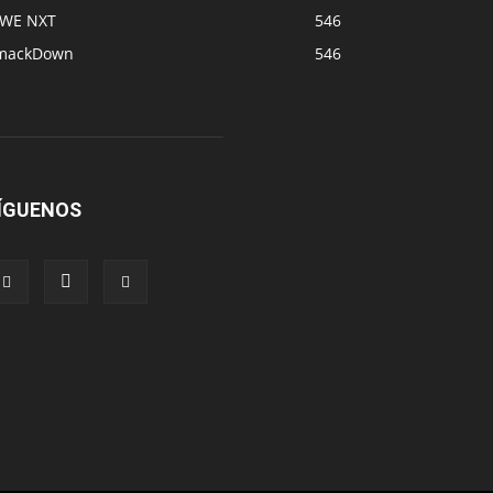
WE NXT
546
mackDown
546
ÍGUENOS