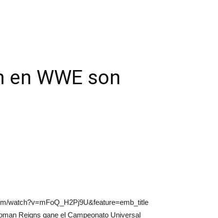
an en WWE son
e.com/watch?v=mFoQ_H2Pj9U&feature=emb_title
 Roman Reigns gane el Campeonato Universal