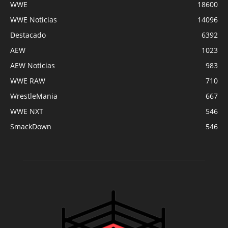
WWE
18600
WWE Noticias
14096
Destacado
6392
AEW
1023
AEW Noticias
983
WWE RAW
710
WrestleMania
667
WWE NXT
546
SmackDown
546