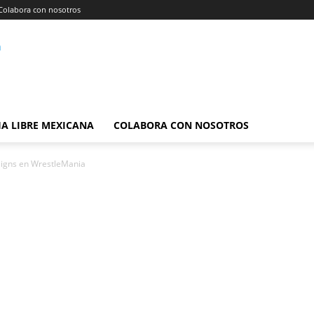
Colabora con nosotros
A LIBRE MEXICANA
COLABORA CON NOSOTROS
eigns en WrestleMania