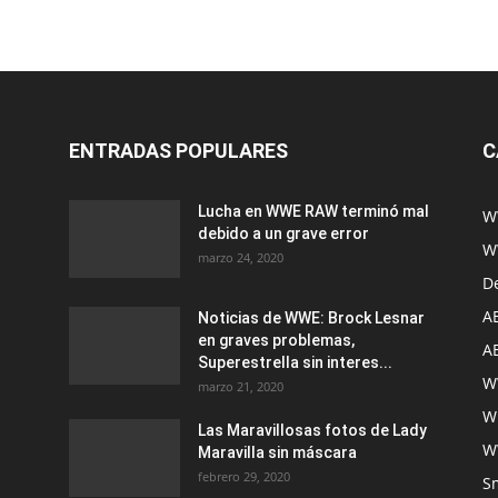
ENTRADAS POPULARES
C
Lucha en WWE RAW terminó mal
W
debido a un grave error
W
marzo 24, 2020
D
A
Noticias de WWE: Brock Lesnar
en graves problemas,
A
Superestrella sin interes...
W
marzo 21, 2020
W
Las Maravillosas fotos de Lady
W
Maravilla sin máscara
febrero 29, 2020
S