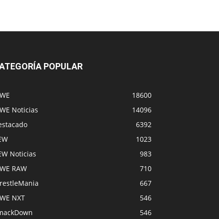
ATEGORÍA POPULAR
WE
18600
WE Noticias
14096
estacado
6392
EW
1023
EW Noticias
983
WE RAW
710
restleMania
667
WE NXT
546
mackDown
546