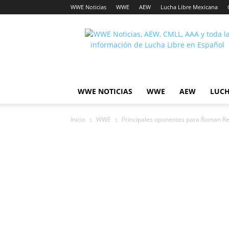
WWE Noticias
WWE
AEW
Lucha Libre Mexicana
Lucha
Noticias
WWE NOTICIAS
WWE
AEW
LUCH
Inicio
WWE
Principales oponentes para Roman R