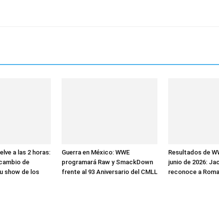
ve a las 2 horas:
Guerra en México: WWE
Resultados de W
cambio de
programará Raw y SmackDown
junio de 2026: Ja
u show de los
frente al 93 Aniversario del CMLL
reconoce a Roma