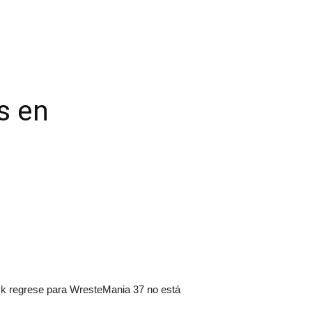
s en
ck regrese para WresteMania 37 no está