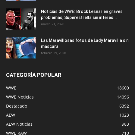
Noticias de WWE: Brock Lesnar en graves
problemas, Superestrella sin interes...
marzo 21, 2020
Las Maravillosas fotos de Lady Maravilla sin
máscara
febrero 29, 2020
CATEGORÍA POPULAR
WWE
18600
WWE Noticias
14096
Destacado
6392
AEW
1023
AEW Noticias
983
WWE RAW
710