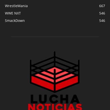
WrestleMania
667
WWE NXT
546
SmackDown
546