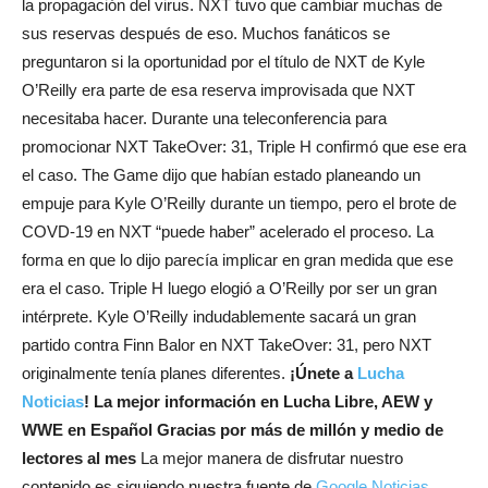
la propagación del virus. NXT tuvo que cambiar muchas de
sus reservas después de eso. Muchos fanáticos se
preguntaron si la oportunidad por el título de NXT de Kyle
O’Reilly era parte de esa reserva improvisada que NXT
necesitaba hacer. Durante una teleconferencia para
promocionar NXT TakeOver: 31, Triple H confirmó que ese era
el caso. The Game dijo que habían estado planeando un
empuje para Kyle O’Reilly durante un tiempo, pero el brote de
COVD-19 en NXT “puede haber” acelerado el proceso. La
forma en que lo dijo parecía implicar en gran medida que ese
era el caso. Triple H luego elogió a O’Reilly por ser un gran
intérprete. Kyle O’Reilly indudablemente sacará un gran
partido contra Finn Balor en NXT TakeOver: 31, pero NXT
originalmente tenía planes diferentes.
¡Únete a
Lucha
Noticias
! La mejor información en Lucha Libre, AEW y
WWE en Español
Gracias por más de millón y medio de
lectores al mes
La mejor manera de disfrutar nuestro
contenido es siguiendo nuestra fuente de
Google Noticias
,