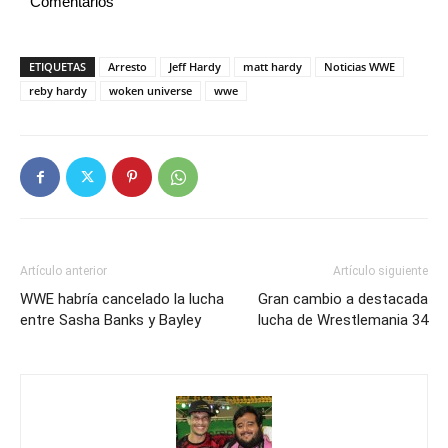
Comentarios
ETIQUETAS
Arresto
Jeff Hardy
matt hardy
Noticias WWE
reby hardy
woken universe
wwe
Artículo anterior
Artículo siguiente
WWE habría cancelado la lucha
Gran cambio a destacada
entre Sasha Banks y Bayley
lucha de Wrestlemania 34