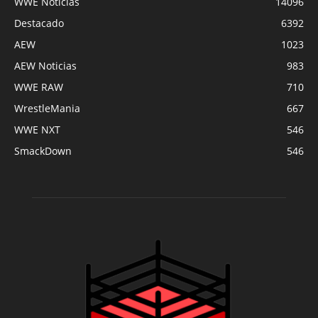
WWE Noticias
14096
Destacado
6392
AEW
1023
AEW Noticias
983
WWE RAW
710
WrestleMania
667
WWE NXT
546
SmackDown
546