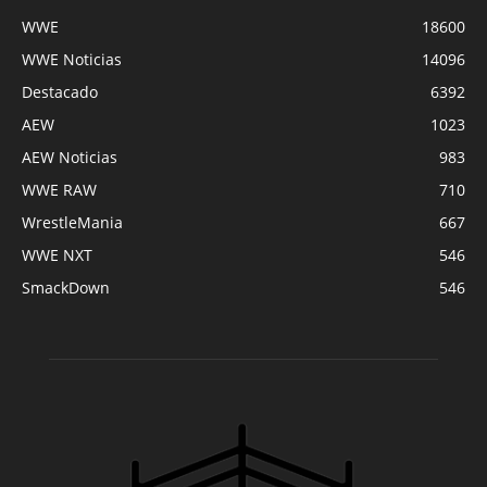
WWE
18600
WWE Noticias
14096
Destacado
6392
AEW
1023
AEW Noticias
983
WWE RAW
710
WrestleMania
667
WWE NXT
546
SmackDown
546