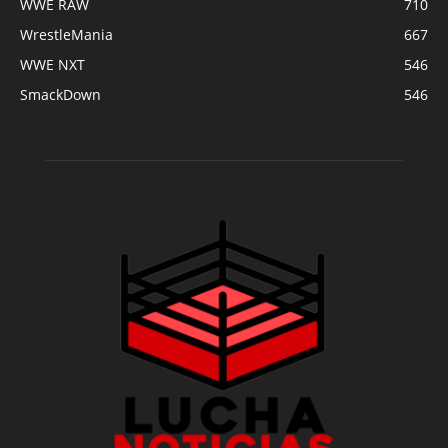
WWE RAW
710
WrestleMania
667
WWE NXT
546
SmackDown
546