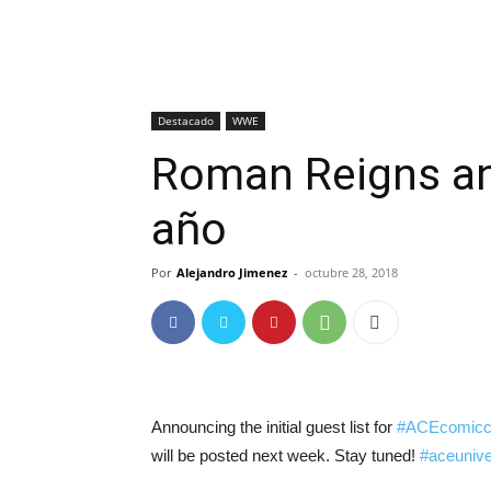
Destacado
WWE
Roman Reigns an
año
Por
Alejandro Jimenez
-
octubre 28, 2018
Announcing the initial guest list for
#ACEcomicc
will be posted next week. Stay tuned!
#aceuniv