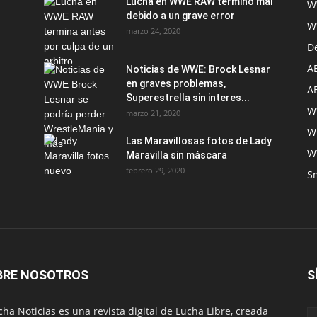
Lucha en WWE RAW terminó mal
W
debido a un grave error
W
marzo 24, 2020
D
A
Noticias de WWE: Brock Lesnar
en graves problemas,
A
Superestrella sin interes...
W
marzo 21, 2020
W
Las Maravillosas fotos de Lady
W
Maravilla sin máscara
febrero 29, 2020
S
BRE NOSOTROS
S
ha Noticias es una revista digital de Lucha Libre, creada