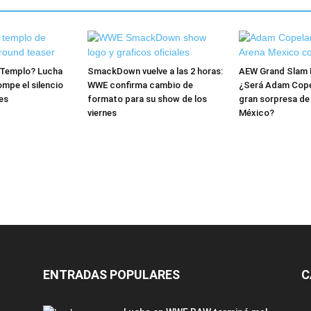
l Templo? Lucha
SmackDown vuelve a las 2 horas:
AEW Grand Slam 
mpe el silencio
WWE confirma cambio de
¿Será Adam Copel
es
formato para su show de los
gran sorpresa de
viernes
México?
ENTRADAS POPULARES
C