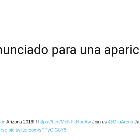
unciado para una aparic
on
Arizona 2019!!!
https://t.co/MoNFkNpuAw
Join us
@GilaArena
Jan
erse
pic.twitter.com/sTPyCiG8Y9