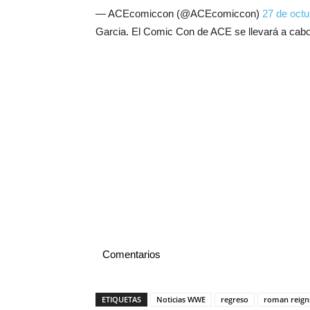
— ACEcomiccon (@ACEcomiccon)
27 de oct
Garcia. El Comic Con de ACE se llevará a cabo 
Comentarios
ETIQUETAS
Noticias WWE
regreso
roman reign