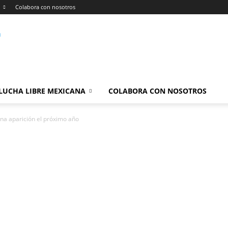
Colabora con nosotros
LUCHA LIBRE MEXICANA
COLABORA CON NOSOTROS
a aparición el próximo año