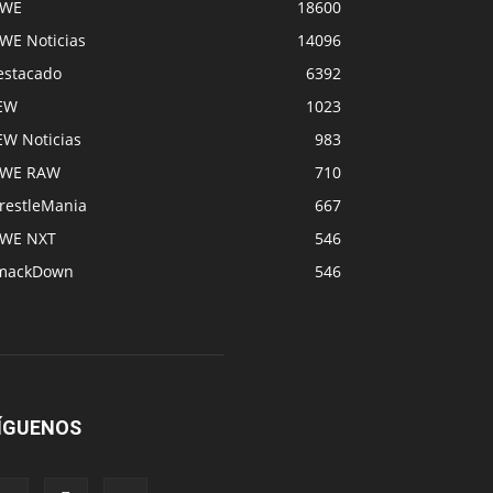
WE
18600
WE Noticias
14096
estacado
6392
EW
1023
EW Noticias
983
WE RAW
710
restleMania
667
WE NXT
546
mackDown
546
ÍGUENOS