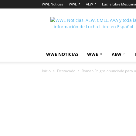
WWE Noticias
WWE
AEW
Lucha Libre Mexicana
Lucha
Noticias
WWE NOTICIAS
WWE
AEW
Inicio
Destacado
Roman Reigns anunciado para un