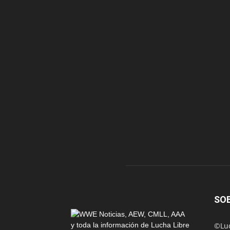
SO
©Luc