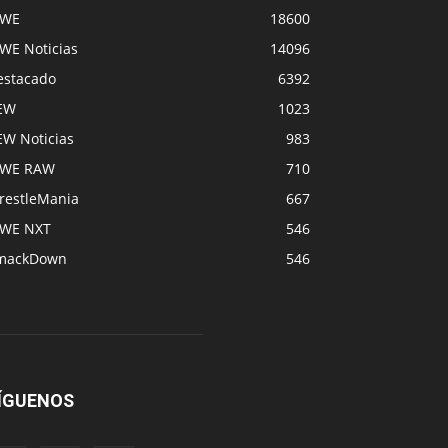
WE
18600
WE Noticias
14096
estacado
6392
EW
1023
EW Noticias
983
WE RAW
710
restleMania
667
WE NXT
546
mackDown
546
ÍGUENOS