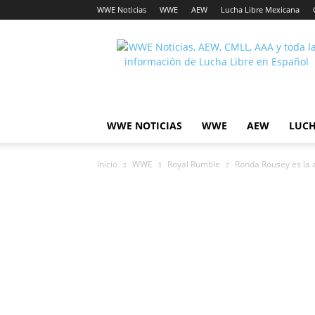
WWE Noticias
WWE
AEW
Lucha Libre Mexicana
Lucha
Noticias
WWE NOTICIAS
WWE
AEW
LUCH
Inicio
WWE
Royal Rumble
Ronda Rousey es la 