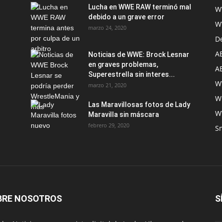
Lucha en WWE RAW terminó mal
W
debido a un grave error
W
marzo 24, 2020
D
A
Noticias de WWE: Brock Lesnar
en graves problemas,
A
Superestrella sin interes...
W
marzo 21, 2020
W
Las Maravillosas fotos de Lady
W
Maravilla sin máscara
febrero 29, 2020
S
BRE NOSOTROS
S