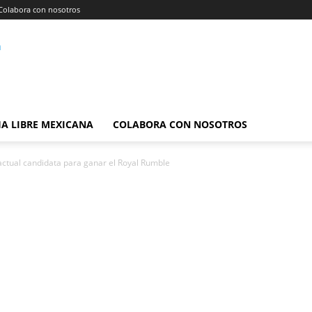
Colabora con nosotros
A LIBRE MEXICANA
COLABORA CON NOSOTROS
actual candidata para ganar el Royal Rumble