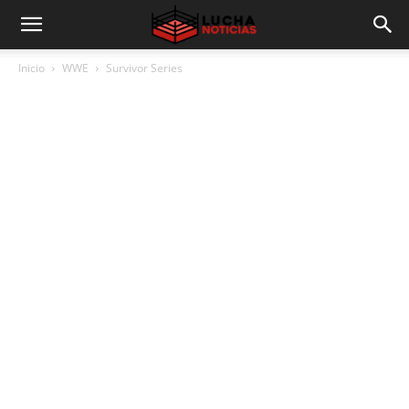
Inicio
WWE
Survivor Series