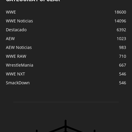
WWE
18600
WWE Noticias
14096
Destacado
6392
AEW
1023
AEW Noticias
983
WWE RAW
710
WrestleMania
667
WWE NXT
546
SmackDown
546