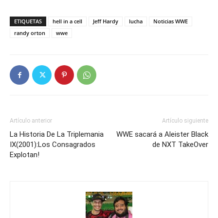
ETIQUETAS
hell in a cell
Jeff Hardy
lucha
Noticias WWE
randy orton
wwe
Artículo anterior
Artículo siguiente
La Historia De La Triplemania
WWE sacará a Aleister Black
IX(2001):Los Consagrados
de NXT TakeOver
Explotan!