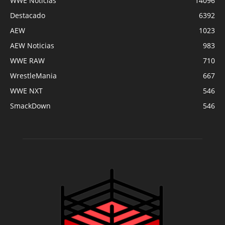
WWE Noticias
14096
Destacado
6392
AEW
1023
AEW Noticias
983
WWE RAW
710
WrestleMania
667
WWE NXT
546
SmackDown
546