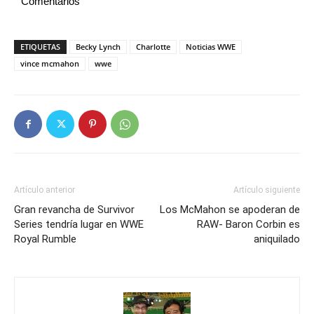
Comentarios
ETIQUETAS
Becky Lynch
Charlotte
Noticias WWE
vince mcmahon
wwe
Artículo anterior
Artículo siguiente
Gran revancha de Survivor
Los McMahon se apoderan de
Series tendría lugar en WWE
RAW- Baron Corbin es
Royal Rumble
aniquilado