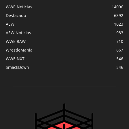
WWE Noticias
14096
Destacado
6392
AEW
1023
AEW Noticias
983
WWE RAW
710
WrestleMania
667
WWE NXT
546
SmackDown
546