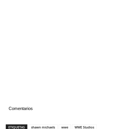
Comentarios
ETIQUETAS
shawn michaels
wwe
WWE Studios