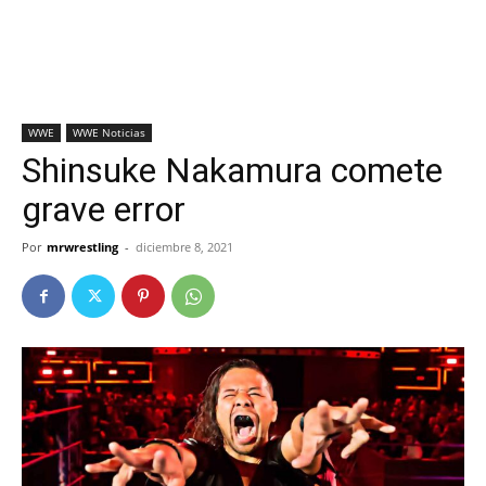
WWE
WWE Noticias
Shinsuke Nakamura comete
grave error
Por
mrwrestling
-
diciembre 8, 2021