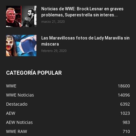
Noticias de WWE: Brock Lesnar en graves
problemas, Superestrella sin interes...
marzo 21, 2020
Las Maravillosas fotos de Lady Maravilla sin
máscara
febrero 29, 2020
CATEGORÍA POPULAR
WWE
18600
WWE Noticias
14096
Destacado
6392
AEW
1023
AEW Noticias
983
WWE RAW
710