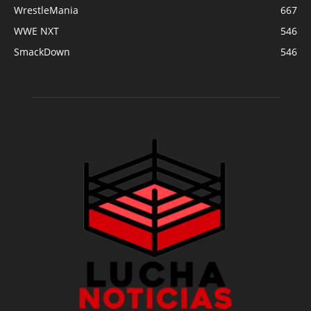
WrestleMania
667
WWE NXT
546
SmackDown
546