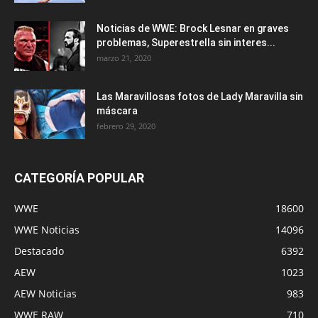
Noticias de WWE: Brock Lesnar en graves
problemas, Superestrella sin interes...
marzo 21, 2020
Las Maravillosas fotos de Lady Maravilla sin
máscara
febrero 29, 2020
CATEGORÍA POPULAR
WWE
18600
WWE Noticias
14096
Destacado
6392
AEW
1023
AEW Noticias
983
WWE RAW
710