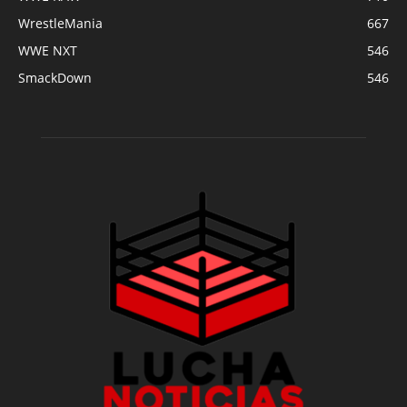
WrestleMania
667
WWE NXT
546
SmackDown
546