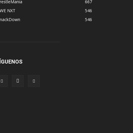
restleMania
667
WE NXT
546
mackDown
546
ÍGUENOS