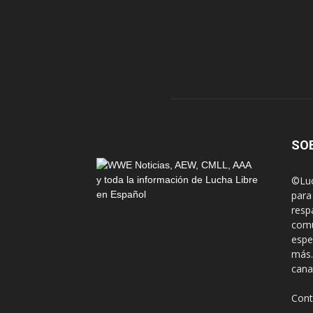
SO
©Luc
para
resp
comu
espe
más.
cana
Cont