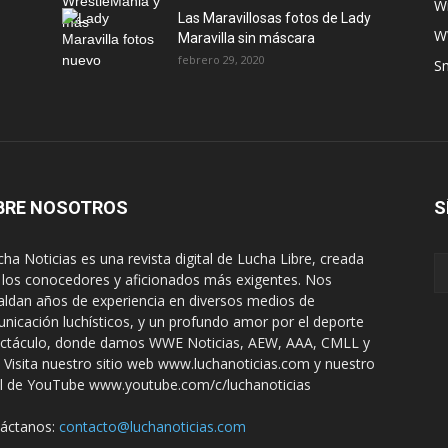
W
Las Maravillosas fotos de Lady
W
Maravilla sin máscara
febrero 29, 2020
S
BRE NOSOTROS
S
ha Noticias es una revista digital de Lucha Libre, creada
 los conocedores y aficionados más exigentes. Nos
aldan años de experiencia en diversos medios de
nicación luchísticos, y un profundo amor por el deporte
ctáculo, donde damos WWE Noticias, AEW, AAA, CMLL y
 Visita nuestro sitio web www.luchanoticias.com y nuestro
l de YouTube www.youtube.com/c/luchanoticias
áctanos:
contacto@luchanoticias.com