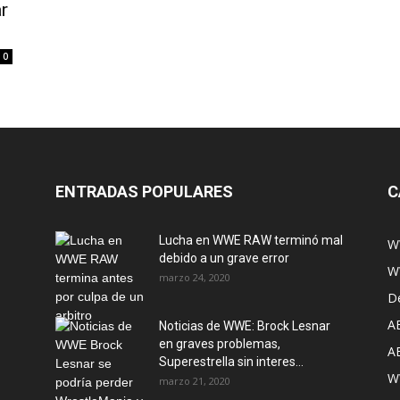
r
0
ENTRADAS POPULARES
C
Lucha en WWE RAW terminó mal
W
debido a un grave error
W
marzo 24, 2020
D
A
Noticias de WWE: Brock Lesnar
en graves problemas,
A
Superestrella sin interes...
W
marzo 21, 2020