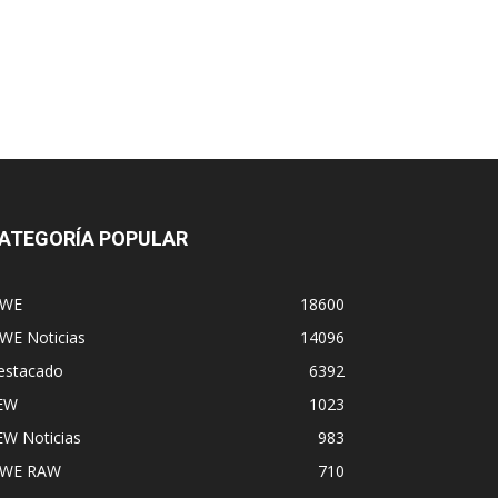
ATEGORÍA POPULAR
WE
18600
WE Noticias
14096
estacado
6392
EW
1023
EW Noticias
983
WE RAW
710