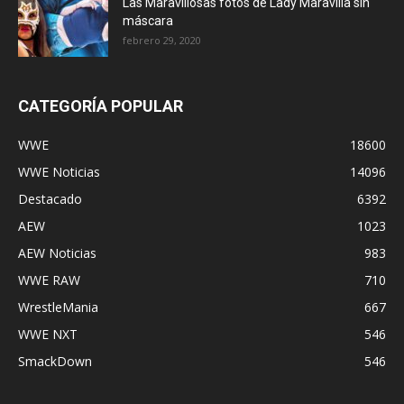
Las Maravillosas fotos de Lady Maravilla sin
máscara
febrero 29, 2020
CATEGORÍA POPULAR
WWE
18600
WWE Noticias
14096
Destacado
6392
AEW
1023
AEW Noticias
983
WWE RAW
710
WrestleMania
667
WWE NXT
546
SmackDown
546