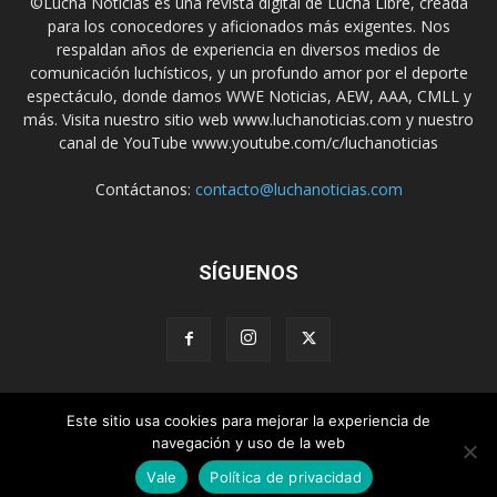
©Lucha Noticias es una revista digital de Lucha Libre, creada
para los conocedores y aficionados más exigentes. Nos
respaldan años de experiencia en diversos medios de
comunicación luchísticos, y un profundo amor por el deporte
espectáculo, donde damos WWE Noticias, AEW, AAA, CMLL y
más. Visita nuestro sitio web www.luchanoticias.com y nuestro
canal de YouTube www.youtube.com/c/luchanoticias
Contáctanos:
contacto@luchanoticias.com
SÍGUENOS
WWE Noticias
WWE
AEW
Lucha Libre Mexicana
Este sitio usa cookies para mejorar la experiencia de
navegación y uso de la web
Colabora con nosotros
Vale
Política de privacidad
© CONTACTO: contacto@luchanoticias.com