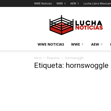
WWE Noticias
WWE
AEW
Lucha Libre Mexica
Lucha
Noticias
WWE NOTICIAS
WWE
AEW
Inicio
Etiquetas
Hornswoggle
Etiqueta: hornswoggle