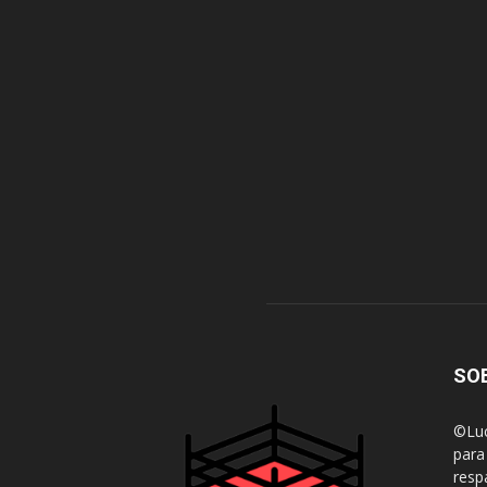
SO
©Luc
para
resp