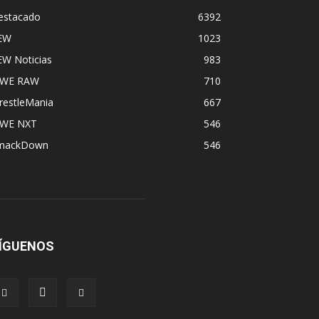
estacado
6392
EW
1023
EW Noticias
983
WE RAW
710
restleMania
667
WE NXT
546
mackDown
546
ÍGUENOS