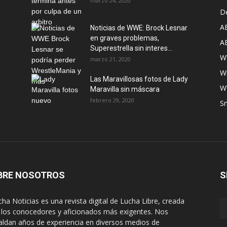
marzo 24, 2020
D
A
Noticias de WWE: Brock Lesnar
en graves problemas,
A
Superestrella sin interes...
W
marzo 21, 2020
W
Las Maravillosas fotos de Lady
W
Maravilla sin máscara
febrero 29, 2020
S
BRE NOSOTROS
S
ha Noticias es una revista digital de Lucha Libre, creada
 los conocedores y aficionados más exigentes. Nos
aldan años de experiencia en diversos medios de