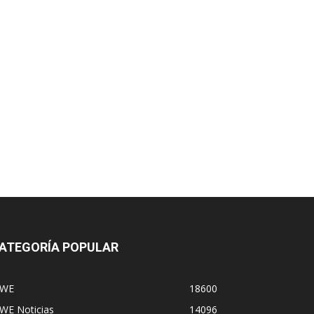
ATEGORÍA POPULAR
WE
18600
WE Noticias
14096