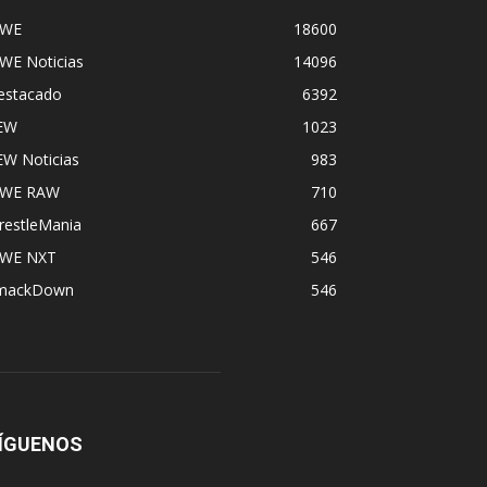
WE
18600
WE Noticias
14096
estacado
6392
EW
1023
EW Noticias
983
WE RAW
710
restleMania
667
WE NXT
546
mackDown
546
ÍGUENOS