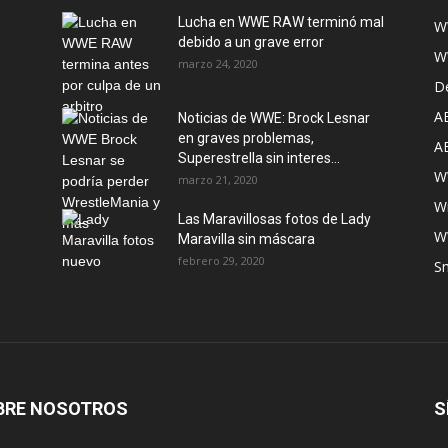
Lucha en WWE RAW terminó mal
W
debido a un grave error
W
marzo 24, 2020
D
A
Noticias de WWE: Brock Lesnar
en graves problemas,
A
Superestrella sin interes...
W
marzo 21, 2020
W
Las Maravillosas fotos de Lady
W
Maravilla sin máscara
febrero 29, 2020
S
BRE NOSOTROS
S