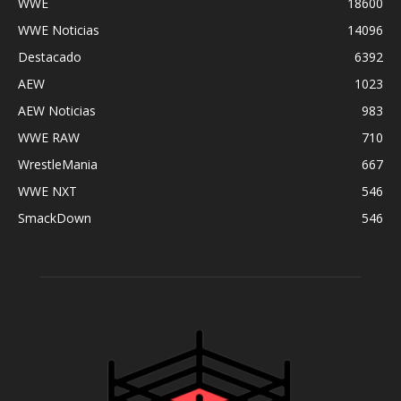
WWE
18600
WWE Noticias
14096
Destacado
6392
AEW
1023
AEW Noticias
983
WWE RAW
710
WrestleMania
667
WWE NXT
546
SmackDown
546