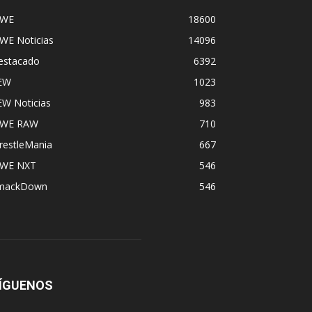
WE
18600
WE Noticias
14096
estacado
6392
EW
1023
EW Noticias
983
WE RAW
710
restleMania
667
WE NXT
546
mackDown
546
ÍGUENOS