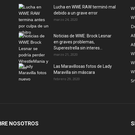
Lucha en WWE RAW terminó mal
W
debido a un grave error
W
marzo 24, 2020
D
A
Noticias de WWE: Brock Lesnar
en graves problemas,
A
Superestrella sin interes...
W
marzo 21, 2020
W
Las Maravillosas fotos de Lady
W
Maravilla sin máscara
febrero 29, 2020
S
BRE NOSOTROS
S