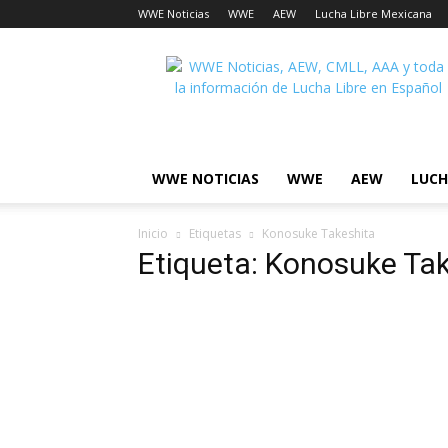
WWE Noticias
WWE
AEW
Lucha Libre Mexicana
Lucha
Noticias
WWE NOTICIAS
WWE
AEW
LUCH
Inicio
Etiquetas
Konosuke Takeshita
Etiqueta: Konosuke Ta