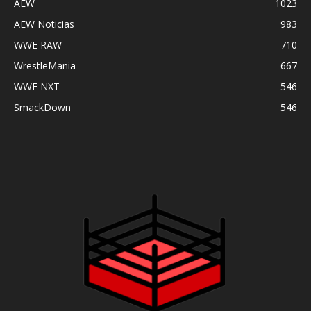
AEW
1023
AEW Noticias
983
WWE RAW
710
WrestleMania
667
WWE NXT
546
SmackDown
546