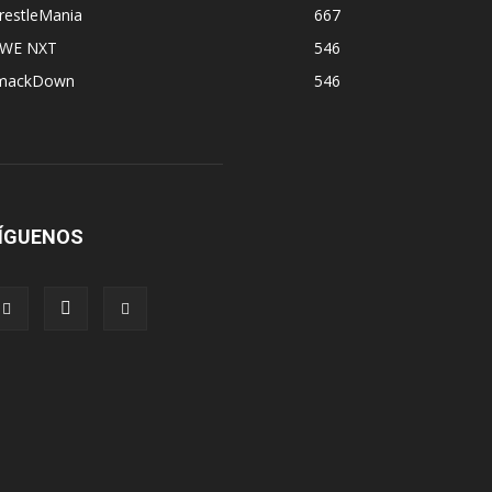
restleMania
667
WE NXT
546
mackDown
546
ÍGUENOS