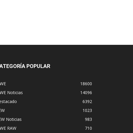
ATEGORÍA POPULAR
WE
18600
WE Noticias
14096
estacado
6392
EW
1023
EW Noticias
983
WE RAW
710