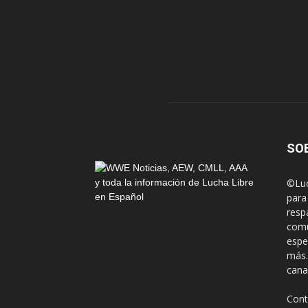
SO
©Luc
para
resp
comu
espe
más.
cana
Cont