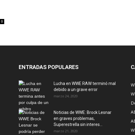
0
ENTRADAS POPULARES
C
Lucha en WWE RAW terminó mal
W
debido a un grave error
W
marzo 24, 2020
D
A
Noticias de WWE: Brock Lesnar
en graves problemas,
A
Superestrella sin interes...
W
marzo 21, 2020