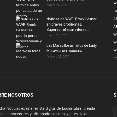
W
marzo 24, 2020
D
A
Noticias de WWE: Brock Lesnar
en graves problemas,
A
Superestrella sin interes...
W
marzo 21, 2020
W
Las Maravillosas fotos de Lady
W
Maravilla sin máscara
febrero 29, 2020
S
BRE NOSOTROS
S
ha Noticias es una revista digital de Lucha Libre, creada
 los conocedores y aficionados más exigentes. Nos