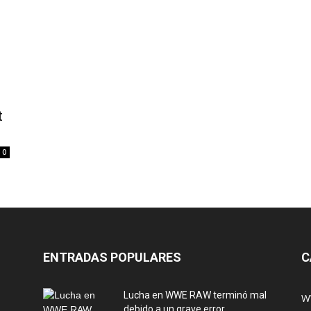
t
0
ENTRADAS POPULARES
C
Lucha en WWE RAW terminó mal
W
debido a un grave error