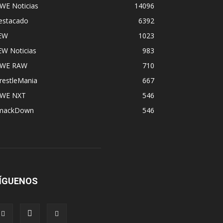
WE Noticias
14096
estacado
6392
EW
1023
EW Noticias
983
WE RAW
710
restleMania
667
WE NXT
546
mackDown
546
ÍGUENOS