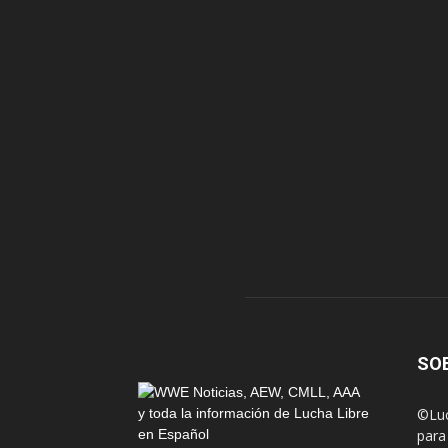
SO
©Luc
para