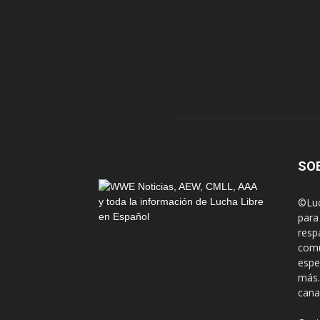
SO
©Luc
para
resp
comu
espe
más.
cana