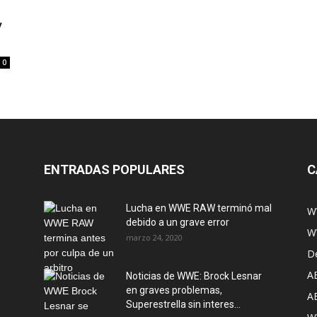
y
0
ENTRADAS POPULARES
C
Lucha en WWE RAW terminó mal
W
debido a un grave error
W
marzo 24, 2020
D
A
Noticias de WWE: Brock Lesnar
en graves problemas,
A
Superestrella sin interes...