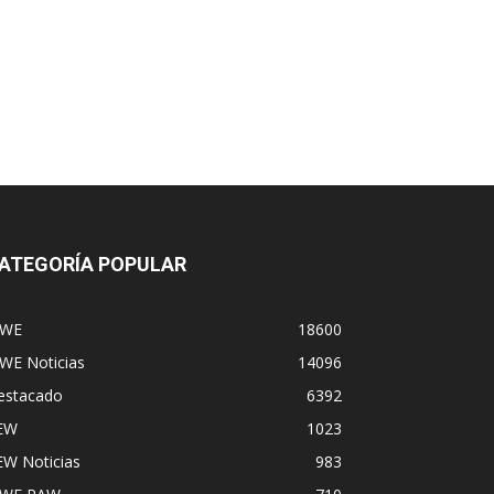
ATEGORÍA POPULAR
WE
18600
WE Noticias
14096
estacado
6392
EW
1023
EW Noticias
983