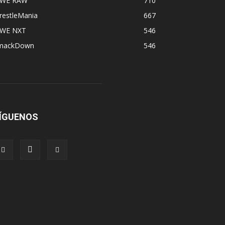
WE RAW
710
restleMania
667
WE NXT
546
mackDown
546
ÍGUENOS