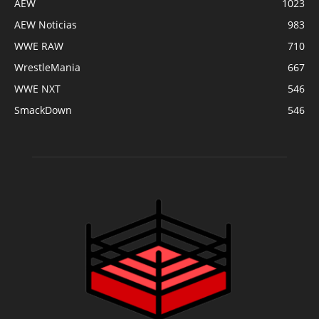
AEW
1023
AEW Noticias
983
WWE RAW
710
WrestleMania
667
WWE NXT
546
SmackDown
546