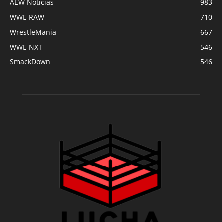
AEW Noticias
983
WWE RAW
710
WrestleMania
667
WWE NXT
546
SmackDown
546