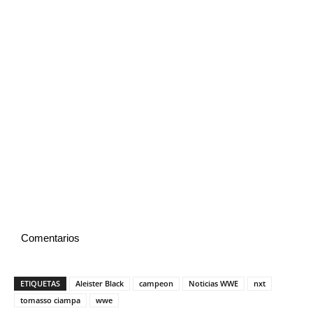
Comentarios
ETIQUETAS
Aleister Black
campeon
Noticias WWE
nxt
tomasso ciampa
wwe