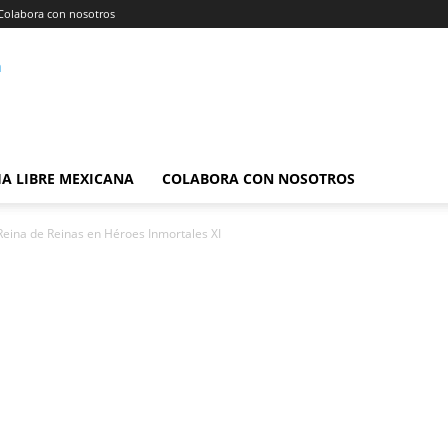
Colabora con nosotros
A LIBRE MEXICANA
COLABORA CON NOSOTROS
ina de Reinas en Héroes Inmortales XI