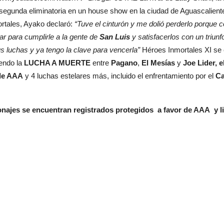
 segunda eliminatoria en un house show en la ciudad de Aguascalient
rtales, Ayako declaró:
“Tuve el cinturón y me dolió perderlo porque c
r para cumplirle a la gente de
San Luis
y satisfacerlos con un triunf
us luchas y ya tengo la clave para vencerla”
Héroes Inmortales XI se 
yendo la
LUCHA A MUERTE
entre
Pagano
,
El Mesías
y
Joe Lider,
e
de AAA
y 4 luchas estelares más, incluido el enfrentamiento por el
Ca
onajes se encuentran registrados protegidos a favor de AAA y l