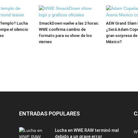
l Templo? Lucha
SmackDown vuelve a las 2 horas:
AEW Grand Slam 
mpe el silencio
WWE confirma cambio de
¿Será Adam Copel
es
formato para su show de los
gran sorpresa de
viernes
México?
ENTRADAS POPULARES
C
Lucha en WWE RAW terminó mal
W
debido a un grave error