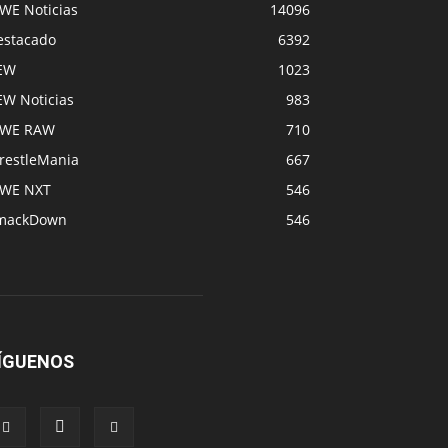
WE Noticias
14096
estacado
6392
EW
1023
EW Noticias
983
WE RAW
710
restleMania
667
WE NXT
546
mackDown
546
ÍGUENOS