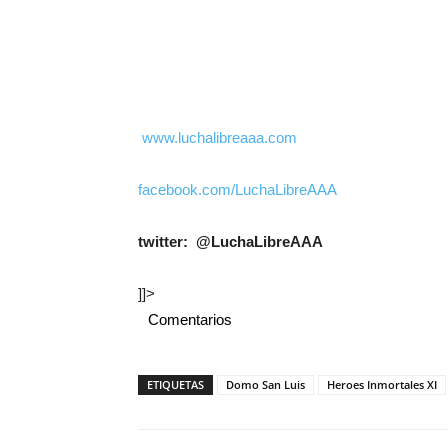
www.luchalibreaaa.com
facebook.com/LuchaLibreAAA
twitter: @LuchaLibreAAA
]]>
Comentarios
ETIQUETAS
Domo San Luis
Heroes Inmortales XI