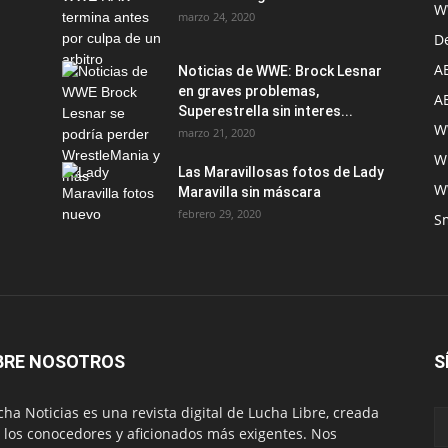
W
marzo 24, 2020
D
A
Noticias de WWE: Brock Lesnar
en graves problemas,
A
Superestrella sin interes...
W
marzo 21, 2020
W
Las Maravillosas fotos de Lady
W
Maravilla sin máscara
febrero 29, 2020
S
BRE NOSOTROS
S
ha Noticias es una revista digital de Lucha Libre, creada
 los conocedores y aficionados más exigentes. Nos