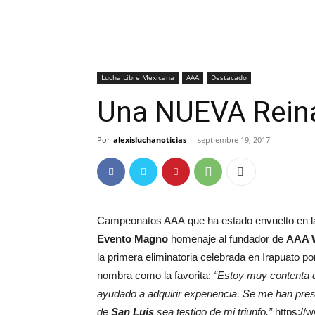
Lucha Libre Mexicana
AAA
Destacado
Una NUEVA Reina
Por
alexisluchanoticias
-
septiembre 19, 2017
Campeonatos AAA que ha estado envuelto en l
Evento Magno
homenaje al fundador de
AAA W
la primera eliminatoria celebrada en Irapuato po
nombra como la favorita:
“Estoy muy contenta d
ayudado a adquirir experiencia. Se me han pre
de
San Luis
sea testigo de mi triunfo.”
https://