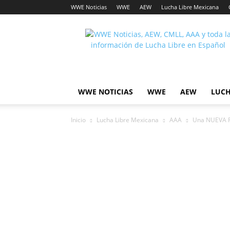
WWE Noticias
WWE
AEW
Lucha Libre Mexicana
Lucha
Noticias
WWE NOTICIAS
WWE
AEW
LUCH
Inicio
Lucha Libre Mexicana
AAA
Una NUEVA Re