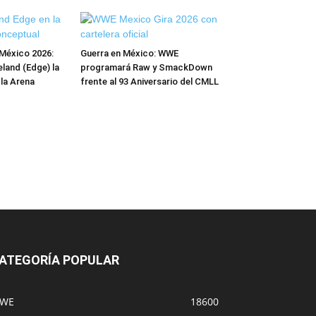
México 2026:
Guerra en México: WWE
and (Edge) la
programará Raw y SmackDown
 la Arena
frente al 93 Aniversario del CMLL
ATEGORÍA POPULAR
WE
18600