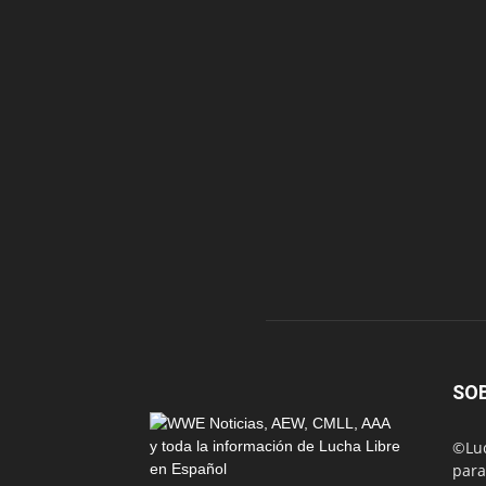
SO
©Luc
para