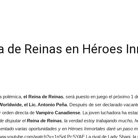
 de Reinas en Héroes In
a polémica,
el Reina de Reinas
, será puesto en juego el próximo 1 
orldwide, el Lic. Antonio Peña
. Después de ser declarado vacante 
r orden directa de
Vampiro Canadiense
. La joven luchadora ha est
e disputar el
Reina de Reinas
, la verdad estoy trabajando mucho, 
sentado varias oportunidades y en Héroes Inmortales daré un paso m
www.youtube.com/watch?v=1nSgLPcSYAE La rival de Lady Shani, la