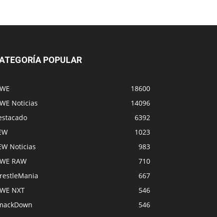
ATEGORÍA POPULAR
WE
18600
WE Noticias
14096
estacado
6392
EW
1023
EW Noticias
983
WE RAW
710
restleMania
667
WE NXT
546
mackDown
546