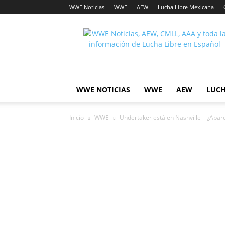
WWE Noticias
WWE
AEW
Lucha Libre Mexicana
Lucha
Noticias
WWE NOTICIAS
WWE
AEW
LUCH
Inicio
WWE
Undertaker está en Nashville – ¿Ap