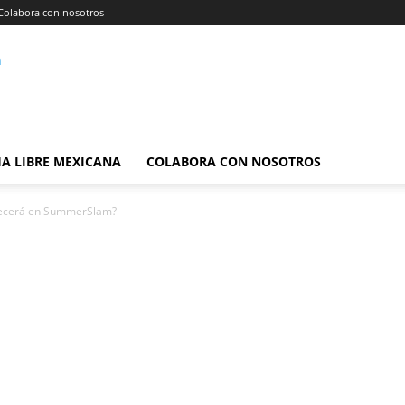
Colabora con nosotros
A LIBRE MEXICANA
COLABORA CON NOSOTROS
arecerá en SummerSlam?