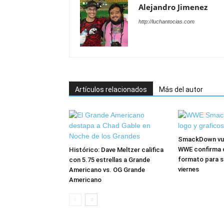
Alejandro Jimenez
http://luchantocias.com
Artículos relacionados
Más del autor
SmackDown vuel
WWE confirma 
Histórico: Dave Meltzer califica
formato para s
con 5.75 estrellas a Grande
viernes
Americano vs. OG Grande
Americano