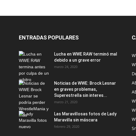
ENTRADAS POPULARES
C
Lucha en WWE RAW terminó mal
W
debido a un grave error
W
marzo 24, 2020
D
A
Noticias de WWE: Brock Lesnar
en graves problemas,
A
Superestrella sin interes...
W
marzo 21, 2020
W
Las Maravillosas fotos de Lady
W
Maravilla sin máscara
febrero 29, 2020
S