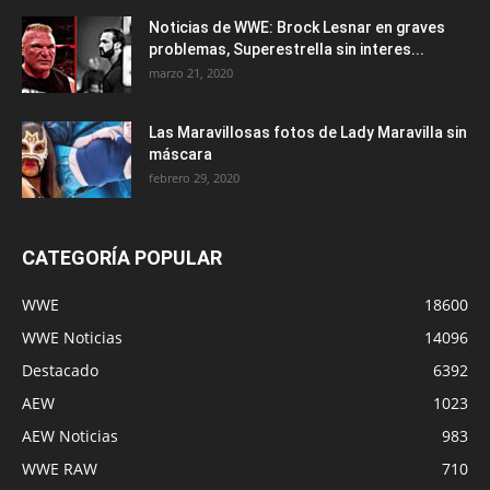
Noticias de WWE: Brock Lesnar en graves
problemas, Superestrella sin interes...
marzo 21, 2020
Las Maravillosas fotos de Lady Maravilla sin
máscara
febrero 29, 2020
CATEGORÍA POPULAR
WWE
18600
WWE Noticias
14096
Destacado
6392
AEW
1023
AEW Noticias
983
WWE RAW
710