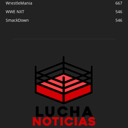
WrestleMania
667
WWE NXT
546
SmackDown
546