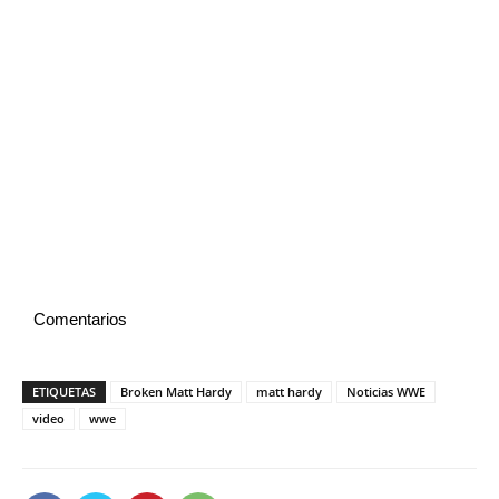
Comentarios
ETIQUETAS
Broken Matt Hardy
matt hardy
Noticias WWE
video
wwe