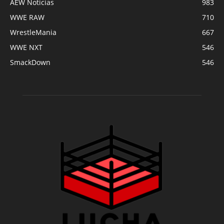
AEW Noticias
983
WWE RAW
710
WrestleMania
667
WWE NXT
546
SmackDown
546