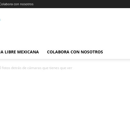
Colabora con nosotros
A LIBRE MEXICANA
COLABORA CON NOSOTROS
 fotos detrás de cámaras que tienes que ver