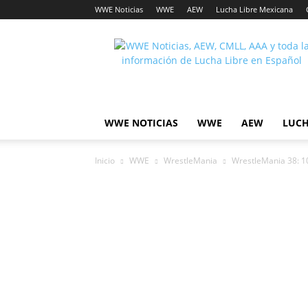
WWE Noticias
WWE
AEW
Lucha Libre Mexicana
Lucha
Noticias
WWE NOTICIAS
WWE
AEW
LUCH
Inicio
WWE
WrestleMania
WrestleMania 38: 10