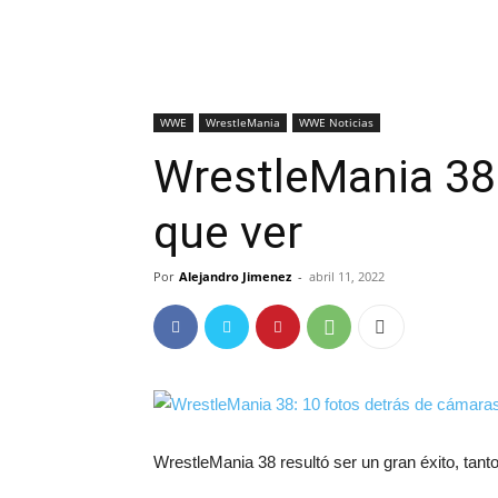
WWE
WrestleMania
WWE Noticias
WrestleMania 38:
que ver
Por
Alejandro Jimenez
-
abril 11, 2022
WrestleMania 38 resultó ser un gran éxito, tan