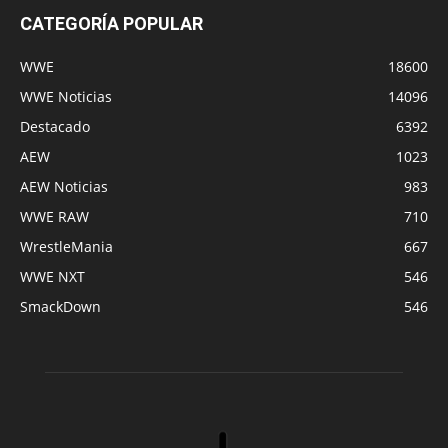
CATEGORÍA POPULAR
WWE
18600
WWE Noticias
14096
Destacado
6392
AEW
1023
AEW Noticias
983
WWE RAW
710
WrestleMania
667
WWE NXT
546
SmackDown
546