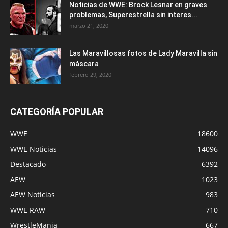
Noticias de WWE: Brock Lesnar en graves
problemas, Superestrella sin interes...
marzo 21, 2020
Las Maravillosas fotos de Lady Maravilla sin
máscara
febrero 29, 2020
CATEGORÍA POPULAR
WWE
18600
WWE Noticias
14096
Destacado
6392
AEW
1023
AEW Noticias
983
WWE RAW
710
WrestleMania
667