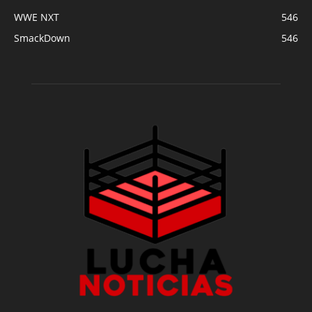
WWE NXT
546
SmackDown
546