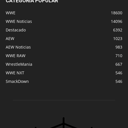
CATEGORÍA POPULAR
WWE
18600
WWE Noticias
14096
Destacado
6392
AEW
1023
AEW Noticias
983
WWE RAW
710
WrestleMania
667
WWE NXT
546
SmackDown
546