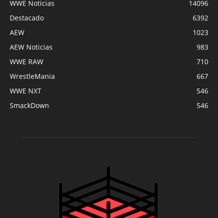
WWE Noticias
14096
Destacado
6392
AEW
1023
AEW Noticias
983
WWE RAW
710
WrestleMania
667
WWE NXT
546
SmackDown
546