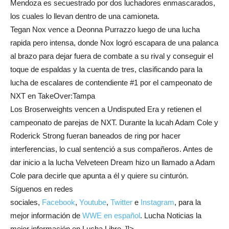
Mendoza es secuestrado por dos luchadores enmascarados,
los cuales lo llevan dentro de una camioneta.
Tegan Nox vence a Deonna Purrazzo luego de una lucha
rapida pero intensa, donde Nox logró escapara de una palanca
al brazo para dejar fuera de combate a su rival y conseguir el
toque de espaldas y la cuenta de tres, clasificando para la
lucha de escalares de contendiente #1 por el campeonato de
NXT en TakeOver:Tampa
Los Broserweights vencen a Undisputed Era y retienen el
campeonato de parejas de NXT. Durante la lucah Adam Cole y
Roderick Strong fueran baneados de ring por hacer
interferencias, lo cual sentenció a sus compañeros. Antes de
dar inicio a la lucha Velveteen Dream hizo un llamado a Adam
Cole para decirle que apunta a él y quiere su cinturón.
Síguenos en redes
sociales,
Facebook
,
Youtube
,
Twitter
e
Instagram
, para la
mejor información de
WWE en español
. Lucha Noticias la
mejor información en Lucha Libre. ]]>