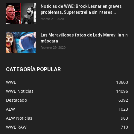
Noticias de WWE: Brock Lesnar en graves
problemas, Superestrella sin interes...
marzo 21, 2020
Las Maravillosas fotos de Lady Maravilla sin
máscara
febrero 29, 2020
CATEGORÍA POPULAR
WWE
18600
WWE Noticias
14096
Destacado
6392
AEW
1023
AEW Noticias
983
WWE RAW
710