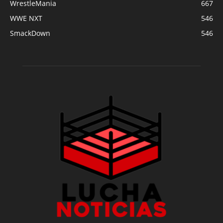
WrestleMania
667
WWE NXT
546
SmackDown
546