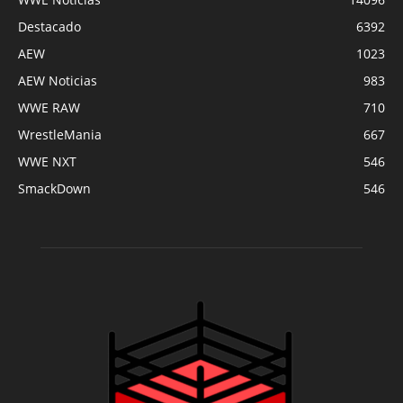
Destacado
6392
AEW
1023
AEW Noticias
983
WWE RAW
710
WrestleMania
667
WWE NXT
546
SmackDown
546