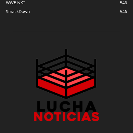
WWE NXT
546
SmackDown
546