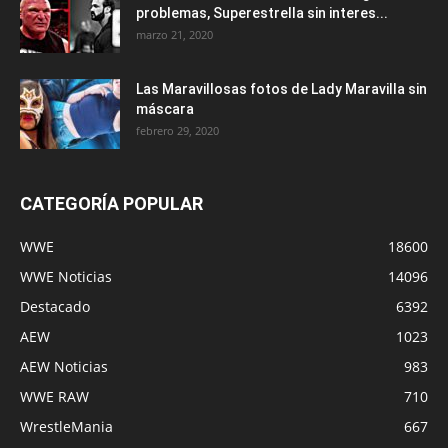
problemas, Superestrella sin interes...
marzo 21, 2020
Las Maravillosas fotos de Lady Maravilla sin
máscara
febrero 29, 2020
CATEGORÍA POPULAR
WWE
18600
WWE Noticias
14096
Destacado
6392
AEW
1023
AEW Noticias
983
WWE RAW
710
WrestleMania
667