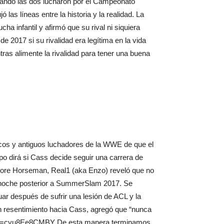
cuando las dos lucharon por el Campeonato
as líneas entre la historia y la realidad. La
a infantil y afirmó que su rival ni siquiera
e 2017 si su rivalidad era legítima en la vida
tras alimente la rivalidad para tener una buena
icos y antiguos luchadores de la WWE de que el
po dirá si Cass decide seguir una carrera de
Store Horseman, Real1 (aka Enzo) reveló que no
a noche posterior a SummerSlam 2017. Se
ar después de sufrir una lesión de ACL y la
ún resentimiento hacia Cass, agregó que “nunca
atch?v=cyu8Ee8CMBY De esta manera terminamos