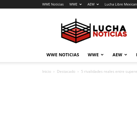
WWE Noticias
WWE
AEW
Lucha Libre Mexica
Lucha
Noticias
WWE NOTICIAS
WWE
AEW
Inicio
Destacado
5 rivalidades reales entre super