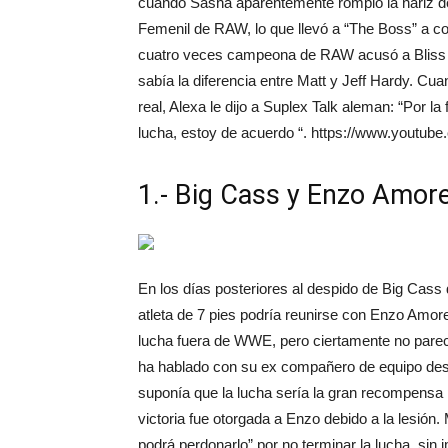
cuando Sasha aparentemente rompió la nariz de 
Femenil de RAW, lo que llevó a “The Boss” a cort
cuatro veces campeona de RAW acusó a Bliss de i
sabía la diferencia entre Matt y Jeff Hardy. Cua
real, Alexa le dijo a Suplex Talk aleman: “Por l
lucha, estoy de acuerdo “. https://www.yout
1.- Big Cass y Enzo Amor
En los días posteriores al despido de Big Cas
atleta de 7 pies podría reunirse con Enzo Amor
lucha fuera de WWE, pero ciertamente no parec
ha hablado con su ex compañero de equipo desd
suponía que la lucha sería la gran recompensa 
victoria fue otorgada a Enzo debido a la lesión
podrá perdonarlo” por no terminar la lucha, 