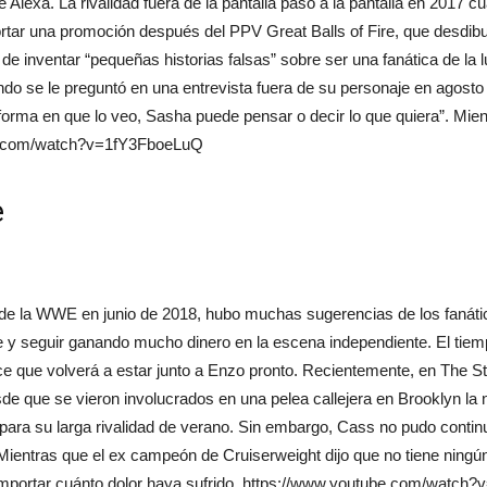
Alexa. La rivalidad fuera de la pantalla pasó a la pantalla en 2017 
ar una promoción después del PPV Great Balls of Fire, que desdibujó l
nventar “pequeñas historias falsas” sobre ser una fanática de la luch
ndo se le preguntó en una entrevista fuera de su personaje en agosto d
a forma en que lo veo, Sasha puede pensar o decir lo que quiera”. Mien
ube.com/watch?v=1fY3FboeLuQ
e
s de la WWE en junio de 2018, hubo muchas sugerencias de los fanát
e y seguir ganando mucho dinero en la escena independiente. El tiem
e que volverá a estar junto a Enzo pronto. Recientemente, en The 
e que se vieron involucrados en una pelea callejera en Brooklyn l
para su larga rivalidad de verano. Sin embargo, Cass no pudo continu
. Mientras que el ex campeón de Cruiserweight dijo que no tiene ning
sin importar cuánto dolor haya sufrido. https://www.youtube.com/w