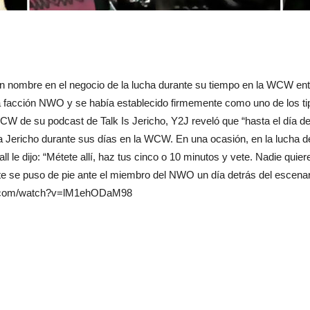
n nombre en el negocio de la lucha durante su tiempo en la WCW ent
a facción NWO y se había establecido firmemente como uno de los ti
W de su podcast de Talk Is Jericho, Y2J reveló que “hasta el día de 
a Jericho durante sus días en la WCW. En una ocasión, en la lucha d
l le dijo: “Métete allí, haz tus cinco o 10 minutos y vete. Nadie quiere
nte se puso de pie ante el miembro del NWO un día detrás del escenar
be.com/watch?v=lM1ehODaM98