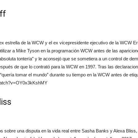
ff
, ex estrella de la WCW y el ex vicepresidente ejecutivo de la WCW E
e utilizar a Mike Tyson en la programación WCW antes de las aparici
 absoluta tontería” y le aconsejó que se sometiera a un control de de
pués de que lo contrató para la WCW en 1997. Tras las declaracione
 “quería tomar el mundo” durante su tiempo en la WCW antes de etiq
m/watch?v=OY0x3kKshMY
liss
os sobre una disputa en la vida real entre Sasha Banks y Alexa Blis