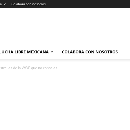
na
Colabora con nosotros
LUCHA LIBRE MEXICANA
COLABORA CON NOSOTROS
estrellas de la WWE que no conocias