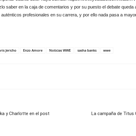
hazlo saber en la caja de comentarios y por su puesto el debate qued
uténticos profesionales en su carrera, y por ello nada pasa a mayo
ris Jericho
Enzo Amore
Noticias WWE
sasha banks
wwe
ka y Charlotte en el post
La campaña de Titus O