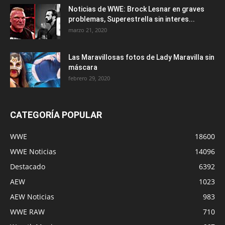
Noticias de WWE: Brock Lesnar en graves
problemas, Superestrella sin interes...
marzo 21, 2020
Las Maravillosas fotos de Lady Maravilla sin
máscara
febrero 29, 2020
CATEGORÍA POPULAR
WWE
18600
WWE Noticias
14096
Destacado
6392
AEW
1023
AEW Noticias
983
WWE RAW
710