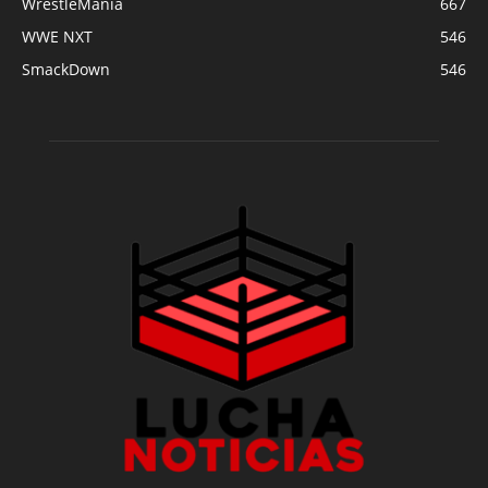
WrestleMania
667
WWE NXT
546
SmackDown
546