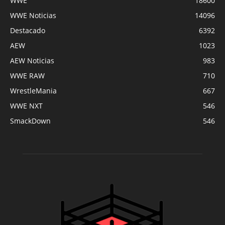
WWE
18600
WWE Noticias
14096
Destacado
6392
AEW
1023
AEW Noticias
983
WWE RAW
710
WrestleMania
667
WWE NXT
546
SmackDown
546