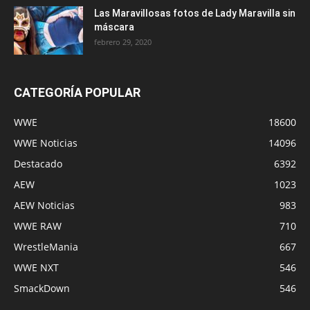
Las Maravillosas fotos de Lady Maravilla sin
máscara
febrero 29, 2020
CATEGORÍA POPULAR
WWE
18600
WWE Noticias
14096
Destacado
6392
AEW
1023
AEW Noticias
983
WWE RAW
710
WrestleMania
667
WWE NXT
546
SmackDown
546