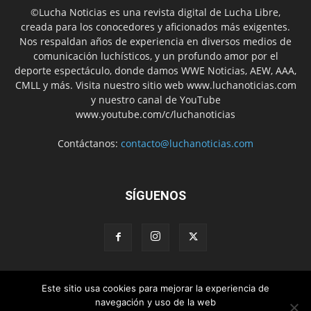
©Lucha Noticias es una revista digital de Lucha Libre,
creada para los conocedores y aficionados más exigentes.
Nos respaldan años de experiencia en diversos medios de
comunicación luchísticos, y un profundo amor por el
deporte espectáculo, donde damos WWE Noticias, AEW, AAA,
CMLL y más. Visita nuestro sitio web www.luchanoticias.com
y nuestro canal de YouTube
www.youtube.com/c/luchanoticias
Contáctanos:
contacto@luchanoticias.com
SÍGUENOS
Este sitio usa cookies para mejorar la experiencia de
WWE Noticias
WWE
AEW
Lucha Libre Mexicana
navegación y uso de la web
Colabora con nosotros