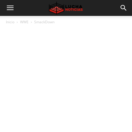
Inicio
WWE
SmackDown